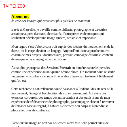
︎
TAIPEI ZOO
About me
Je crée des images qui racontent plus qu'elles ne montrent.
Basée à Marseille, je travaille comme vidéaste, photographe et directrice
artistique auprès d'artistes, de créatifs, d'entreprises et de marques qui
souhaitent développer une image sincère, sensible et impactante.
Mon regard s'est d'abord construit auprès des métiers du mouvement et de la
danse, où le corps devient un langage. Aujourd'hui, cette approche nourrit
chacun de mes projets : documentaire, portrait, campagne éditoriale, contenu
de marque ou accompagnement artistique.
Au studio, je propose des
Sessions Portrait
en lumière naturelle, pensées
comme une expérience autant qu'une séance photo. Un moment pour se sentir
vu, gagner en confiance et repartir avec des images qui traduisent fidèlement
qui l'on est.
Cette recherche a naturellement donné naissance à Radiant : des ateliers où le
mouvement, l'image et l'exploration de soi se rencontrent. À travers des
exercices corporels, des temps devant la caméra et des outils issus de mon
expérience de réalisatrice et de photographe, j'accompagne chacun à retrouver
de l'aisance face au regard, à habiter pleinement son corps et à prendre sa
place avec plus de confiance.
Parce qu'une image ne sert pas seulement à être vue : elle permet aussi de