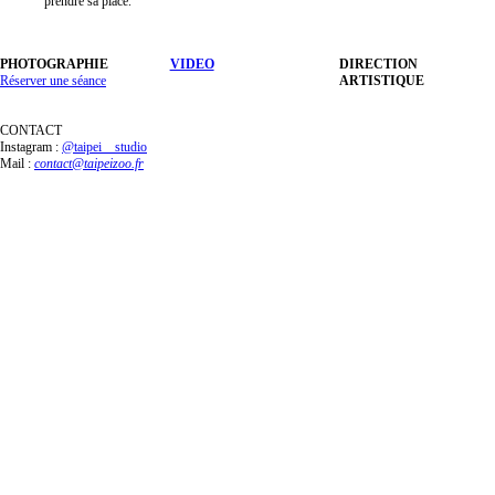
prendre sa place.
PHOTOGRAPHIE
VIDEO
DIRECTION
Réserver une séance
ARTISTIQUE
CONTACT
Instagram :
@taipei__studio
Mail :
contact@taipeizoo.fr